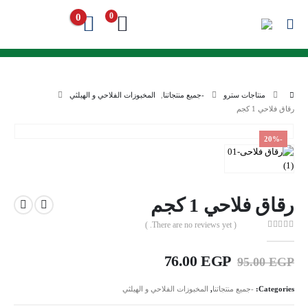
0
0
منتاجات سترو
-جميع منتجاتنا
,
المخبوزات الفلاحي و الهيلثي
رقاق فلاحي 1 كجم
-20%
رقاق فلاحي 1 كجم
( There are no reviews yet. )
out of 5
0
Current
Original
76.00
EGP
95.00
EGP
price
price
is:
was:
Categories:
-جميع منتجاتنا
,
المخبوزات الفلاحي و الهيلثي
76.00 EGP.
95.00 EGP.