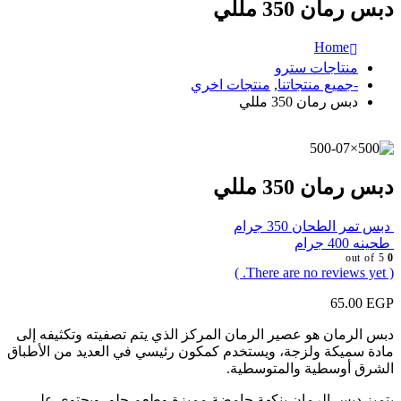
دبس رمان 350 مللي
Home
منتاجات سترو
-جميع منتجاتنا
,
منتجات اخري
دبس رمان 350 مللي
دبس رمان 350 مللي
دبس تمر الطحان 350 جرام
طحينه 400 جرام
out of 5
0
( There are no reviews yet. )
65.00
EGP
دبس الرمان هو عصير الرمان المركز الذي يتم تصفيته وتكثيفه إلى
مادة سميكة ولزجة، ويستخدم كمكون رئيسي في العديد من الأطباق
الشرق أوسطية والمتوسطية.
يتميز دبس الرمان بنكهة حامضة مميزة وطعم حلو، ويحتوي على