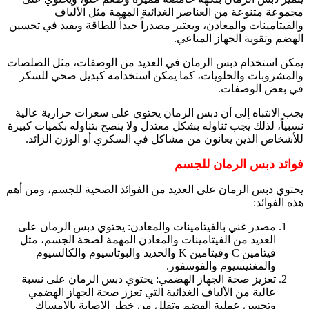
مجموعة متنوعة من العناصر الغذائية المهمة مثل الألياف
والفيتامينات والمعادن، ويعتبر مصدراً جيداً للطاقة ويفيد في تحسين
الهضم وتقوية الجهاز المناعي.
يمكن استخدام دبس الرمان في العديد من الوصفات، مثل الصلصات
والمشروبات والحلويات، كما يمكن استخدامه كبديل صحي للسكر
في بعض الوصفات.
يجب الانتباه إلى أن دبس الرمان يحتوي على سعرات حرارية عالية
نسبياً، لذلك يجب تناوله بشكل معتدل ولا ينصح بتناوله بكميات كبيرة
للأشخاص الذين يعانون من مشاكل في السكري أو الوزن الزائد.
فوائد دبس الرمان للجسم
يحتوي دبس الرمان على العديد من الفوائد الصحية للجسم، ومن أهم
هذه الفوائد:
مصدر غني بالفيتامينات والمعادن: يحتوي دبس الرمان على
العديد من الفيتامينات والمعادن المهمة لصحة الجسم، مثل
فيتامين C وفيتامين K والحديد والبوتاسيوم والكالسيوم
والمغنيسيوم والفوسفور.
تعزيز صحة الجهاز الهضمي: يحتوي دبس الرمان على نسبة
عالية من الألياف الغذائية التي تعزز صحة الجهاز الهضمي
وتحسن عملية الهضم وتقلل من خطر الإصابة بالإمساك