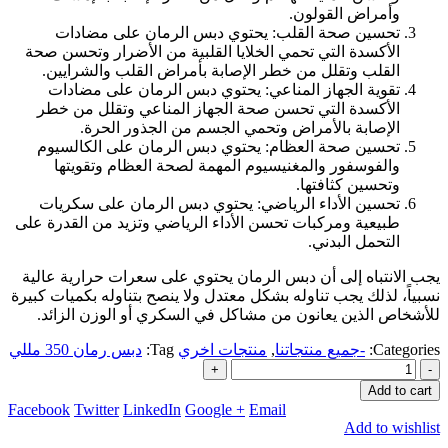
وأمراض القولون.
تحسين صحة القلب: يحتوي دبس الرمان على مضادات
الأكسدة التي تحمي الخلايا القلبية من الأضرار وتحسن صحة
القلب وتقلل من خطر الإصابة بأمراض القلب والشرايين.
تقوية الجهاز المناعي: يحتوي دبس الرمان على مضادات
الأكسدة التي تحسن صحة الجهاز المناعي وتقلل من خطر
الإصابة بالأمراض وتحمي الجسم من الجذور الحرة.
تحسين صحة العظام: يحتوي دبس الرمان على الكالسيوم
والفوسفور والمغنيسيوم المهمة لصحة العظام وتقويتها
وتحسين كثافتها.
تحسين الأداء الرياضي: يحتوي دبس الرمان على سكريات
طبيعية ومركبات تحسن الأداء الرياضي وتزيد من القدرة على
التحمل البدني.
يجب الانتباه إلى أن دبس الرمان يحتوي على سعرات حرارية عالية
نسبياً، لذلك يجب تناوله بشكل معتدل ولا ينصح بتناوله بكميات كبيرة
للأشخاص الذين يعانون من مشاكل في السكري أو الوزن الزائد.
Categories:
-جميع منتجاتنا
,
منتجات اخري
Tag:
دبس رمان 350 مللي
+
-
Add to cart
Facebook
Twitter
LinkedIn
Google +
Email
Add to wishlist