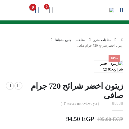
0
0
منتاجات سترو
مخللات
,
-جميع منتجاتنا
زيتون اخضر شرائح 720 جرام صافى
-10%
زيتون اخضر شرائح 720 جرام
صافى
( There are no reviews yet. )
out of 5
0
Current
Original
94.50
EGP
105.00
EGP
price
price